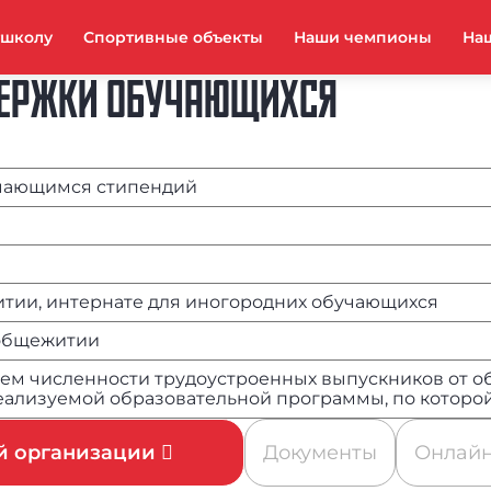
тшколу
Спортивные объекты
Наши чемпионы
На
ДЕРЖКИ ОБУЧАЮЩИХСЯ
учающимся стипендий
тии, интернате для иногородних обучающихся
 общежитии
нием численности трудоустроенных выпускников от 
ализуемой образовательной программы, по которой
ой организации
Документы
Онлайн