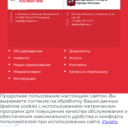
ГБУ ДО МКСШОР «ЗАПАД»
города Москвы
г. Москва ул. Большая Филевская 6;
Россия, Москва, ул. Лужники, д. 24,
+7 (495) 733-22-77 Основной
стр. 38
zapad@mossport.ru
+7 (495) 777-77-77
depsport@mos.ru
Об учреждении
Документы
Новости
Услуги
Наши соревнования
Контакты
Медиагалерея
Запись в спортшколу
Инструкции
Продолжая пользование настоящим сайтом, Вы
выражаете согласие на обработку Ваших данных
(файлов cookie) с использованием метрических
программ для повышения качества обслуживания и
обеспечения максимального удобства и комфорта
пользователей при использовании сайта.
Узнать
подробнее.