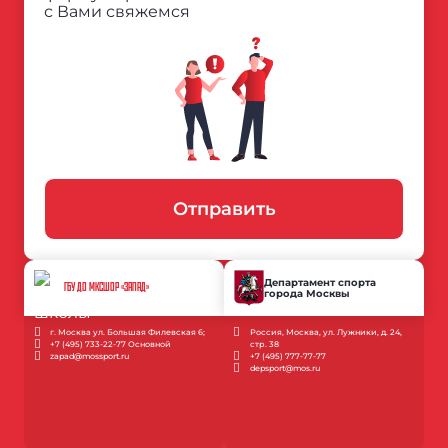
с Вами свяжемся
Отправить
Департамент спорта
ГБУ ДО МКСШОР «ЗАПАД»
города Москвы
г. Москва ул. Большая Филевская 6;
Россия, Москва, ул. Лужники, д. 24,
+7 (495) 733-22-77 Основной
стр. 38
zapad@mossport.ru
+7 (495) 777-77-77
depsport@mos.ru