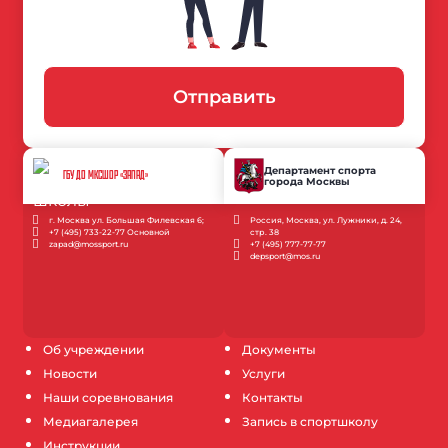
Отправить
Департамент спорта
ГБУ ДО МКСШОР «ЗАПАД»
города Москвы
г. Москва ул. Большая Филевская 6;
Россия, Москва, ул. Лужники, д. 24,
+7 (495) 733-22-77 Основной
стр. 38
zapad@mossport.ru
+7 (495) 777-77-77
depsport@mos.ru
Об учреждении
Документы
Новости
Услуги
Наши соревнования
Контакты
Медиагалерея
Запись в спортшколу
Инструкции