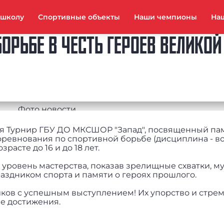
тшколу
Спортивные объекты
Наши чемпионы
На
ОРЬБЕ В ЧЕСТЬ ГЕРОЕВ ВЕЛИКО
лся Турнир ГБУ ДО МКСШОР "Запад", посвященный па
ревнования по спортивной борьбе (дисциплина - во
асте до 16 и до 18 лет.
ровень мастерства, показав зрелищные схватки, м
раздником спорта и памяти о героях прошлого.
ков с успешным выступлением! Их упорство и стре
е достижения.