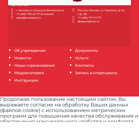
г. Москва ул. Большая Филевская 6;
Россия, Москва, ул. Лужники, д. 24,
+7 (495) 733-22-77 Основной
стр. 38
zapad@mossport.ru
+7 (495) 777-77-77
depsport@mos.ru
Об учреждении
Документы
Новости
Услуги
Наши соревнования
Контакты
Медиагалерея
Запись в спортшколу
Инструкции
Продолжая пользование настоящим сайтом, Вы
выражаете согласие на обработку Ваших данных
(файлов cookie) с использованием метрических
программ для повышения качества обслуживания и
обеспечения максимального удобства и комфорта
пользователей при использовании сайта.
Узнать
подробнее.