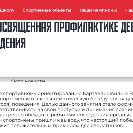
тшколу
Спортивные объекты
Наши чемпионы
На
ПОСВЯЩЕННАЯ ПРОФИЛАКТИКЕ ДЕ
ЕДЕНИЯ
 по спортивному ориентированию Картвелишвили А.В
спортсменами школы тематическую беседу, посвящ
ося) поведения. Целью данного занятия стало форм
ветственности за свои поступки и понимания грани
ке тренер обсудил с ребятами последствия вредных
 спортсмены пришли к выводу, что настоящий побе
лужит положительным примером для сверстников.