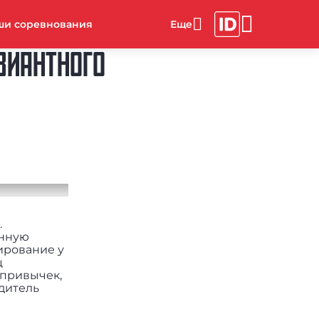
ши соревнования
ВИАНТНОГО
.
енную
ирование у
ц
 привычек,
дитель