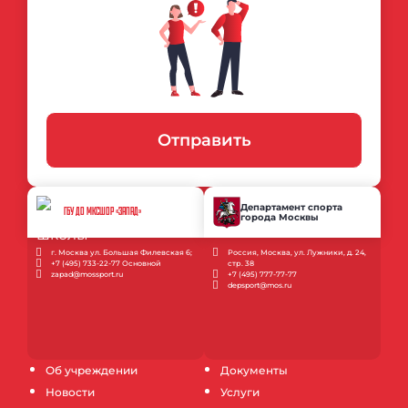
Отправить
Департамент спорта
ГБУ ДО МКСШОР «ЗАПАД»
города Москвы
г. Москва ул. Большая Филевская 6;
Россия, Москва, ул. Лужники, д. 24,
+7 (495) 733-22-77 Основной
стр. 38
zapad@mossport.ru
+7 (495) 777-77-77
depsport@mos.ru
Об учреждении
Документы
Новости
Услуги