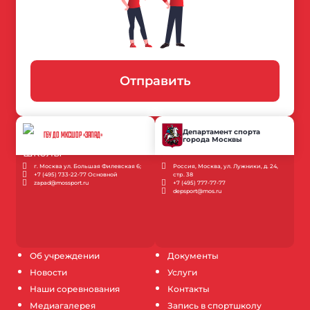
Отправить
Департамент спорта
ГБУ ДО МКСШОР «ЗАПАД»
города Москвы
г. Москва ул. Большая Филевская 6;
Россия, Москва, ул. Лужники, д. 24,
+7 (495) 733-22-77 Основной
стр. 38
zapad@mossport.ru
+7 (495) 777-77-77
depsport@mos.ru
Об учреждении
Документы
Новости
Услуги
Наши соревнования
Контакты
Медиагалерея
Запись в спортшколу