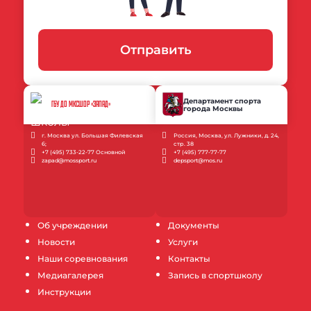
Отправить
Департамент спорта
ГБУ ДО МКСШОР «ЗАПАД»
города Москвы
г. Москва ул. Большая Филевская
Россия, Москва, ул. Лужники, д. 24,
6;
стр. 38
+7 (495) 733-22-77 Основной
+7 (495) 777-77-77
zapad@mossport.ru
depsport@mos.ru
Об учреждении
Документы
Новости
Услуги
Наши соревнования
Контакты
Медиагалерея
Запись в спортшколу
Инструкции