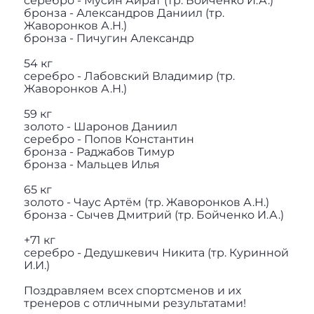
серебро - Мусин Айрат (тр. Бойченко И.А.)
бронза - Александров Даниил (тр.
Жаворонков А.Н.)
бронза - Пичугин Александр
54 кг
серебро - Лабовский Владимир (тр.
Жаворонков А.Н.)
59 кг
золото - Шаронов Даниил
серебро - Попов Константин
бронза - Раджабов Тимур
бронза - Мальцев Илья
65 кг
золото - Чаус Артём (тр. Жаворонков А.Н.)
бронза - Сычев Дмитрий (тр. Бойченко И.А.)
+71 кг
серебро - Дедушкевич Никита (тр. Куринной
И.И.)
Поздравляем всех спортсменов и их
тренеров с отличными результатами!