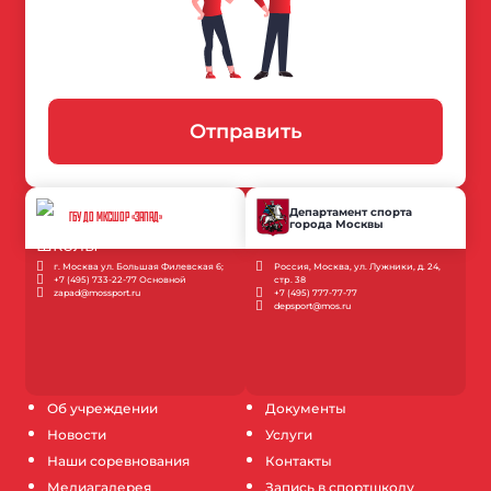
Отправить
Департамент спорта
ГБУ ДО МКСШОР «ЗАПАД»
города Москвы
г. Москва ул. Большая Филевская 6;
Россия, Москва, ул. Лужники, д. 24,
+7 (495) 733-22-77 Основной
стр. 38
zapad@mossport.ru
+7 (495) 777-77-77
depsport@mos.ru
Об учреждении
Документы
Новости
Услуги
Наши соревнования
Контакты
Медиагалерея
Запись в спортшколу