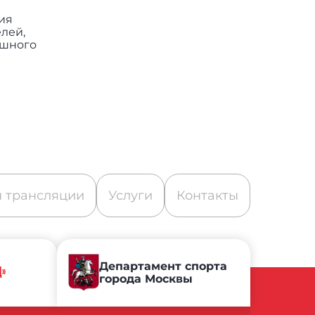
ия
елей,
ешного
 трансляции
Услуги
Контакты
Департамент спорта
Д»
города Москвы