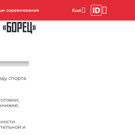
ши соревнования
 «БОРЕЦ»
иду спорта
отовки,
книжке,
ьности
тельной и