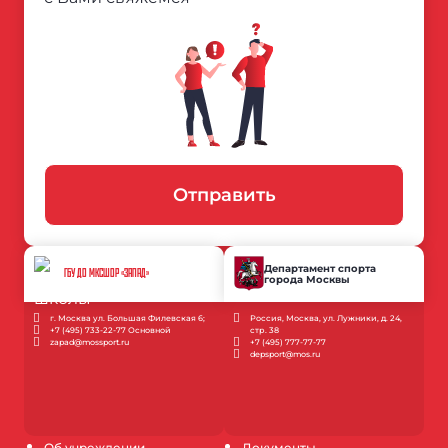
Отправить
Департамент спорта
ГБУ ДО МКСШОР «ЗАПАД»
города Москвы
г. Москва ул. Большая Филевская 6;
Россия, Москва, ул. Лужники, д. 24,
+7 (495) 733-22-77 Основной
стр. 38
zapad@mossport.ru
+7 (495) 777-77-77
depsport@mos.ru
Об учреждении
Документы