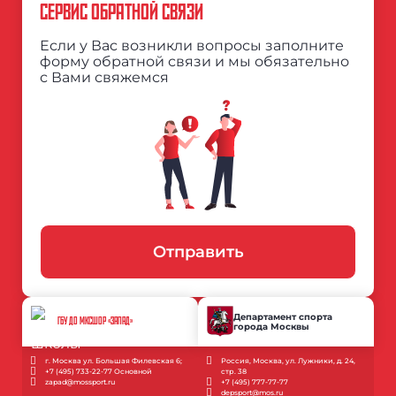
СЕРВИС ОБРАТНОЙ СВЯЗИ
Если у Вас возникли вопросы заполните
форму обратной связи и мы обязательно
с Вами свяжемся
Отправить
Департамент спорта
ГБУ ДО МКСШОР «ЗАПАД»
города Москвы
г. Москва ул. Большая Филевская 6;
Россия, Москва, ул. Лужники, д. 24,
+7 (495) 733-22-77 Основной
стр. 38
zapad@mossport.ru
+7 (495) 777-77-77
depsport@mos.ru