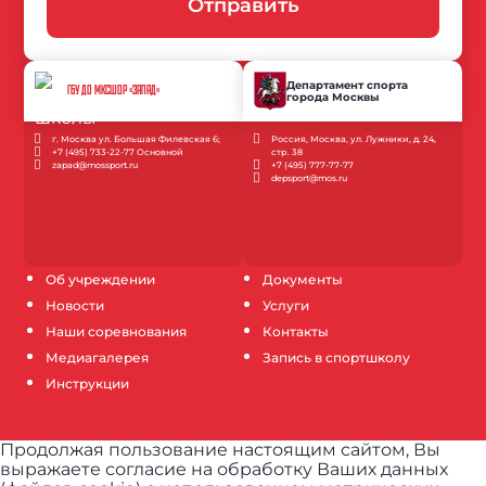
Отправить
Департамент спорта
ГБУ ДО МКСШОР «ЗАПАД»
города Москвы
г. Москва ул. Большая Филевская 6;
Россия, Москва, ул. Лужники, д. 24,
+7 (495) 733-22-77 Основной
стр. 38
zapad@mossport.ru
+7 (495) 777-77-77
depsport@mos.ru
Об учреждении
Документы
Новости
Услуги
Наши соревнования
Контакты
Медиагалерея
Запись в спортшколу
Инструкции
Продолжая пользование настоящим сайтом, Вы
выражаете согласие на обработку Ваших данных