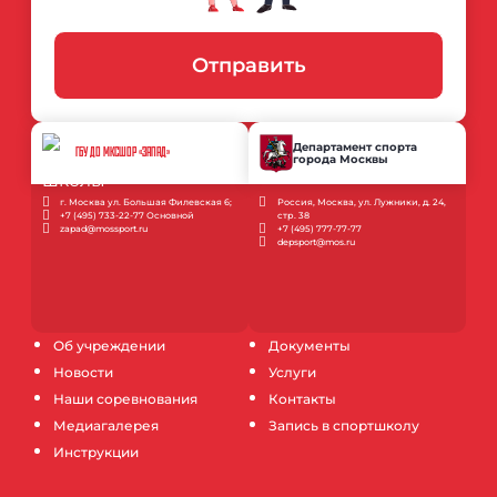
Отправить
Департамент спорта
ГБУ ДО МКСШОР «ЗАПАД»
города Москвы
г. Москва ул. Большая Филевская 6;
Россия, Москва, ул. Лужники, д. 24,
+7 (495) 733-22-77 Основной
стр. 38
zapad@mossport.ru
+7 (495) 777-77-77
depsport@mos.ru
Об учреждении
Документы
Новости
Услуги
Наши соревнования
Контакты
Медиагалерея
Запись в спортшколу
Инструкции