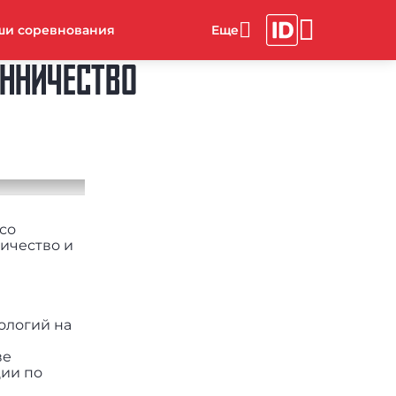
ши соревнования
ЕННИЧЕСТВО
со
ичество и
ологий на
ве
ии по