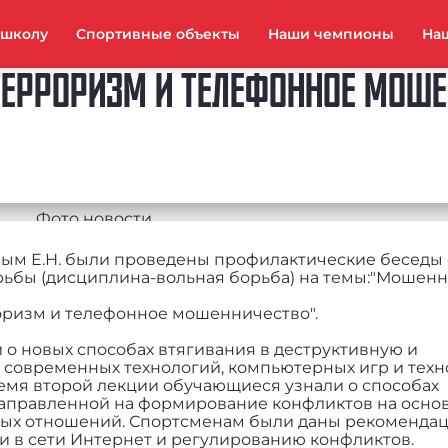
тшколу
Спортивные объекты
Наши чемпионы
На
 ТЕРРОРИЗМ И ТЕЛЕФОННОЕ МОШ
ым Е.Н. были проведены профилактические беседы 
ьбы (дисциплина-вольная борьба) на темы:"Мошенн
роризм и телефонное мошенничество".
 о новых способах втягивания в деструктивную и
современных технологий, компьютерных игр и техн
ремя второй лекции обучающиеся узнали о способах
аправленной на формирование конфликтов на осно
ых отношений. Спортсменам были даны рекомендац
 в сети Интернет и регулированию конфликтов.