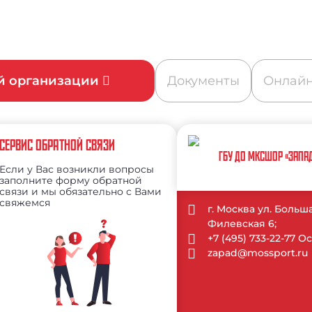
ой организации
Документы
Онлайн
СЕРВИС ОБРАТНОЙ СВЯЗИ
ГБУ ДО МКСШОР «ЗАПА
Если у Вас возникли вопросы
заполните форму обратной
связи и мы обязательно с Вами
свяжемся
г. Москва ул. Больш
Филевская 6;
+7 (495) 733-22-77 
zapad@mossport.ru