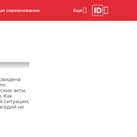
ши соревнования
роведена
ло
ские акты,
. Как
й ситуации,
агедий не