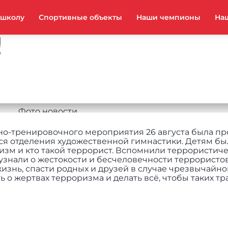
тшколу
Спортивные объекты
Наши чемпионы
На
!
бно-тренировочного мероприятия 26 августа была п
я отделения художественной гимнастики. Детям бы
мизм и кто такой террорист. Вспомнили террористиче
узнали о жестокости и бесчеловечности террористов
жизнь, спасти родных и друзей в случае чрезвычайно
о жертвах терроризма и делать всё, чтобы таких тр