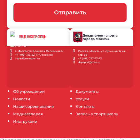
Отправить
Департамент спорта
ГБУ ДО МКСШОР «ЗАПАД»
города Москвы
г. Москва ул. Большая Филевская 6;
Россия, Москва, ул. Лужники, д. 24,
+7 (495) 733-22-77 Основной
стр. 38
zapad@mossport.ru
+7 (495) 777-77-77
depsport@mos.ru
Об учреждении
Документы
Новости
Услуги
Наши соревнования
Контакты
Медиагалерея
Запись в спортшколу
Инструкции