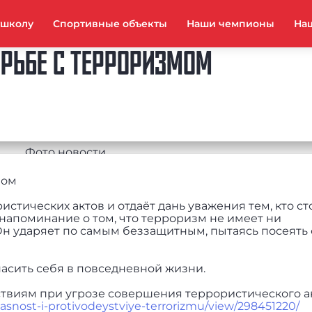
тшколу
Спортивные объекты
Наши чемпионы
На
ОРЬБЕ С ТЕРРОРИЗМОМ
мом
стических актов и отдаёт дань уважения тем, кто ст
 напоминание о том, что терроризм не имеет ни
Он ударяет по самым беззащитным, пытаясь посеять 
пасить себя в повседневной жизни.
виям при угрозе совершения террористического ак
nost-i-protivodeystviye-terrorizmu/view/298451220/