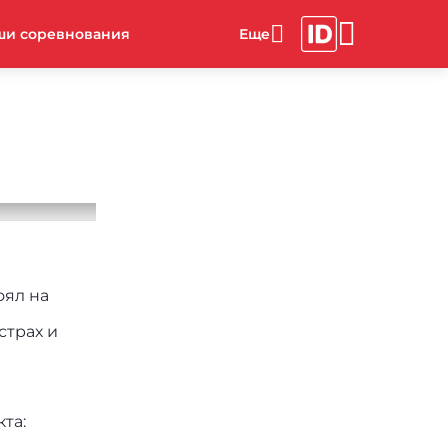
ши соревнования
оял на
страх и
та: