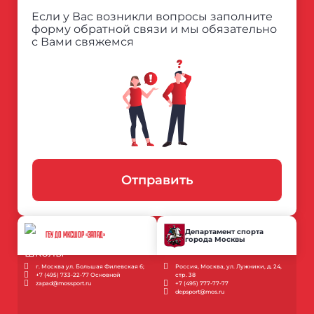
Если у Вас возникли вопросы заполните
форму обратной связи и мы обязательно
с Вами свяжемся
Отправить
Департамент спорта
ГБУ ДО МКСШОР «ЗАПАД»
города Москвы
г. Москва ул. Большая Филевская 6;
Россия, Москва, ул. Лужники, д. 24,
+7 (495) 733-22-77 Основной
стр. 38
zapad@mossport.ru
+7 (495) 777-77-77
depsport@mos.ru