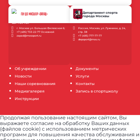
Департамент спорта
ГБУ ДО МКСШОР «ЗАПАД»
города Москвы
г. Москва ул. Большая Филевская 6;
Россия, Москва, ул. Лужники, д. 24,
+7 (495) 733-22-77 Основной
стр. 38
zapad@mossport.ru
+7 (495) 777-77-77
depsport@mos.ru
Об учреждении
Документы
Новости
Услуги
Наши соревнования
Контакты
Медиагалерея
Запись в спортшколу
Инструкции
Продолжая пользование настоящим сайтом, Вы
выражаете согласие на обработку Ваших данных
(файлов cookie) с использованием метрических
программ для повышения качества обслуживания и