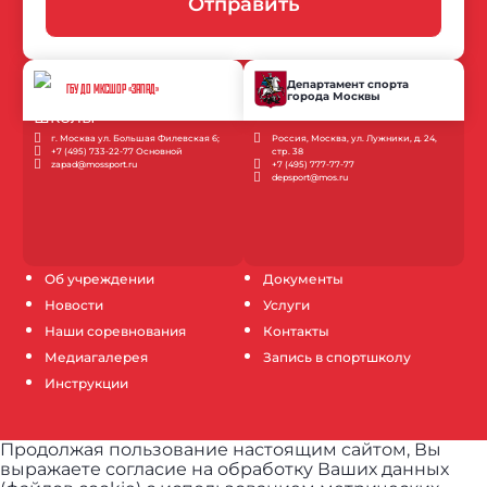
Отправить
Департамент спорта
ГБУ ДО МКСШОР «ЗАПАД»
города Москвы
г. Москва ул. Большая Филевская 6;
Россия, Москва, ул. Лужники, д. 24,
+7 (495) 733-22-77 Основной
стр. 38
zapad@mossport.ru
+7 (495) 777-77-77
depsport@mos.ru
Об учреждении
Документы
Новости
Услуги
Наши соревнования
Контакты
Медиагалерея
Запись в спортшколу
Инструкции
Продолжая пользование настоящим сайтом, Вы
выражаете согласие на обработку Ваших данных