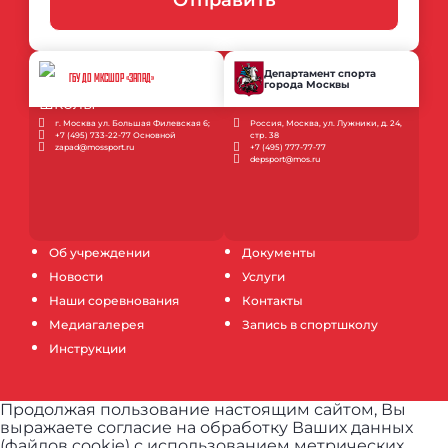
Отправить
Департамент спорта
ГБУ ДО МКСШОР «ЗАПАД»
города Москвы
г. Москва ул. Большая Филевская 6;
Россия, Москва, ул. Лужники, д. 24,
+7 (495) 733-22-77 Основной
стр. 38
zapad@mossport.ru
+7 (495) 777-77-77
depsport@mos.ru
Об учреждении
Документы
Новости
Услуги
Наши соревнования
Контакты
Медиагалерея
Запись в спортшколу
Инструкции
Продолжая пользование настоящим сайтом, Вы
выражаете согласие на обработку Ваших данных
(файлов cookie) с использованием метрических